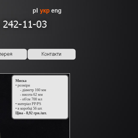
Миска
• розміри
- діаметр 160 мм
- висота 62 мм
- об'єм 700 мл
• матеріал PP/PS
• в коробці 56 шт.
Ціна - 8,92 грн./шт.